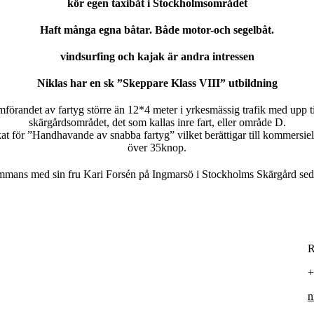
kör egen taxibåt i Stockholmsområdet
Haft många egna båtar. Både motor-och segelbåt.
vindsurfing och kajak är andra intressen
Niklas har en sk ”Skeppare Klass VIII” utbildning
framförandet av fartyg större än 12*4 meter i yrkesmässig trafik med upp 
skärgårdsområdet, det som kallas inre fart, eller område D.
kat för ”Handhavande av snabba fartyg” vilket berättigar till kommersiell 
över 35knop.
sammans med sin fru Kari Forsén på Ingmarsö i Stockholms Skärgård sed
R
+
n