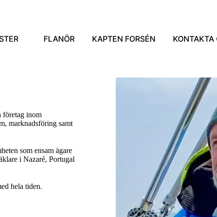
STER
FLANÖR
KAPTEN FORSÉN
KONTAKTA 
a företag inom
am, marknadsföring samt
.
mheten som ensam ägare
klare i Nazaré, Portugal
med hela tiden.