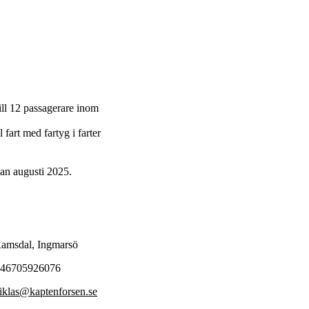
till 12 passagerare inom
fart med fartyg i farter
an augusti 2025.
amsdal, Ingmarsö
46705926076
iklas@kaptenforsen.se